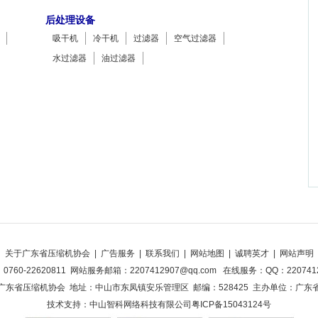
后处理设备
吸干机
冷干机
过滤器
空气过滤器
水过滤器
油过滤器
关于广东省压缩机协会
|
广告服务
|
联系我们
|
网站地图
|
诚聘英才
|
网站声明
760-22620811 网站服务邮箱：2207412907@qq.com 在线服务：QQ：22074
广东省压缩机协会 地址：中山市东凤镇安乐管理区 邮编：528425 主办单位：广东
技术支持：
中山智科网络科技有限公司
粤ICP备15043124号