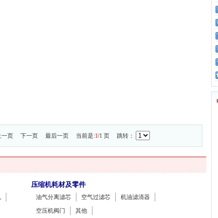
上一页
下一页
最后一页
当前是:
1
/1 页 跳转：
压缩机耗材及零件
机
油气分离滤芯
空气过滤芯
机油滤清器
空压机阀门
其他