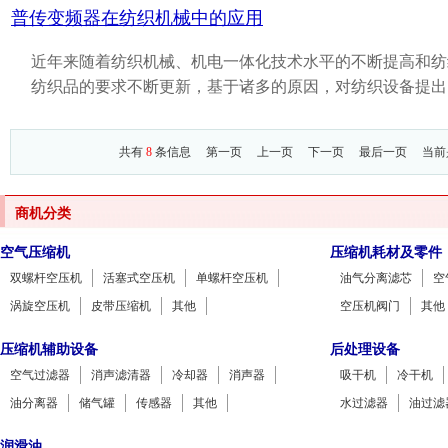
普传变频器在纺织机械中的应用
近年来随着纺织机械、机电一体化技术水平的不断提高和纺
纺织品的要求不断更新，基于诸多的原因，对纺织设备提出
共有
8
条信息
第一页
上一页
下一页
最后一页
当前是
商机分类
空气压缩机
压缩机耗材及零件
双螺杆空压机
活塞式空压机
单螺杆空压机
油气分离滤芯
空
涡旋空压机
皮带压缩机
其他
空压机阀门
其他
压缩机辅助设备
后处理设备
空气过滤器
消声滤清器
冷却器
消声器
吸干机
冷干机
油分离器
储气罐
传感器
其他
水过滤器
油过滤
润滑油