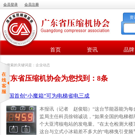
会员登录
会员注册
资
首页
资讯
品牌
您搜索的关键词是：企业动态
广东省压缩机协会为您找到：8条
全国首创“小魔箱”可为电梯省电三成
本报讯（记者 赵俊聪）“这台节能器能为每台
监局主任科员徐锦诚说，“如果全国的电梯都
个大亚湾核电站的发电量。”在太仓检测大楼
这台与立式小冰箱差不多大的“电梯曳引变频